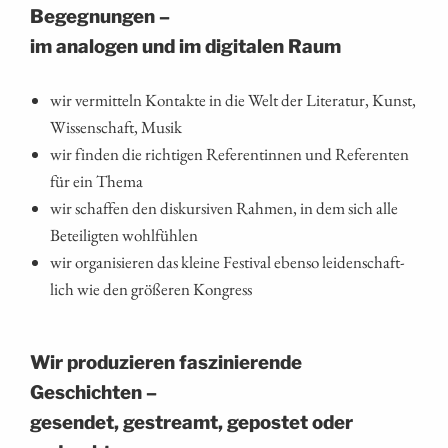
Begegnungen –
im ana­lo­gen und im digi­ta­len Raum
wir ver­mit­teln Kon­tak­te in die Welt der Lite­ra­tur, Kunst,
Wis­sen­schaft, Musik
wir fin­den die rich­ti­gen Refe­ren­tin­nen und Refe­ren­ten
für ein Thema
wir schaf­fen den dis­kur­si­ven Rah­men, in dem sich alle
Betei­lig­ten wohlfühlen
wir orga­ni­sie­ren das klei­ne Fes­ti­val eben­so lei­den­schaft­
lich wie den grö­ße­ren Kongress
Wir pro­du­zie­ren fas­zi­nie­ren­de
Geschichten –
gesen­det, gestreamt, gepos­tet oder