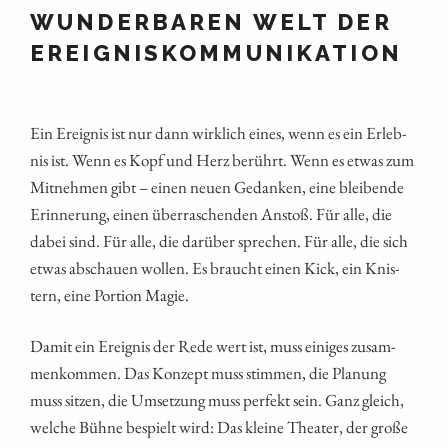
WUNDERBAREN WELT DER
EREIGNISKOMMUNIKATION
Ein Ereig­nis ist nur dann wirk­lich eines, wenn es ein Erleb­
nis ist. Wenn es Kopf und Herz berührt. Wenn es etwas zum
Mit­neh­men gibt – einen neu­en Gedan­ken, eine blei­ben­de
Erin­ne­rung, einen über­ra­schen­den Anstoß. Für alle, die
dabei sind. Für alle, die dar­über spre­chen. Für alle, die sich
etwas abschau­en wol­len. Es braucht einen Kick, ein Knis­
tern, eine Por­ti­on Magie.
Damit ein Ereig­nis der Rede wert ist, muss eini­ges zusam­
men­kom­men. Das Kon­zept muss stim­men, die Pla­nung
muss sit­zen, die Umset­zung muss per­fekt sein. Ganz gleich,
wel­che Büh­ne bespielt wird: Das klei­ne Thea­ter, der gro­ße