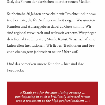
Saal, das Forum der klas­si­schen oder der neu­en Medien.
Seit bei­na­he 20 Jah­ren ent­wi­ckeln wir Pro­jek­te und inno­va­
ti­ve For­ma­te, die für Auf­merk­sam­keit sor­gen. Was unse­ren
Kun­den und Auf­trag­ge­bern dabei zu Gute kommt: Wir
sind regio­nal ver­wur­zelt und welt­weit ver­netzt. Wir pfle­gen
den Kon­takt zu Lite­ra­tur, Musik, Kunst, Wis­sen­schaft und
kul­tu­rel­len Insti­tu­tio­nen. Wir lie­ben Tra­di­tio­nen und bre­
chen eben­so gern jeder­zeit zu neu­en Ufern auf.
Und das bemer­ken unse­re Kun­den – hier sind ihre
Feedbacks: