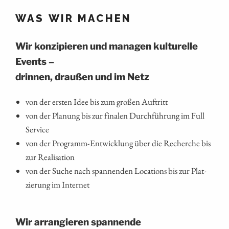
WAS
WIR
MACHEN
Wir kon­zi­pie­ren und mana­gen kul­tu­rel­le
Events –
drin­nen, drau­ßen und im Netz
von der ers­ten Idee bis zum gro­ßen Auftritt
von der Pla­nung bis zur fina­len Durch­füh­rung im Full
Service
von der Pro­gramm-Ent­wick­lung über die Recher­che bis
zur Realisation
von der Suche nach span­nen­den Loca­ti­ons bis zur Plat­
zie­rung im Internet
Wir arran­gie­ren span­nen­de