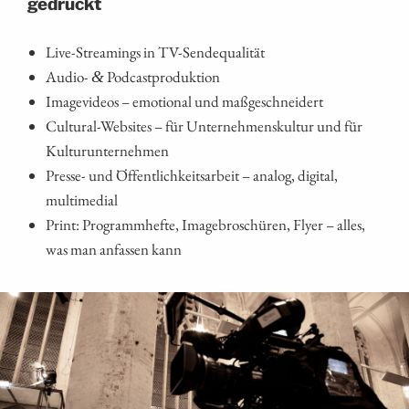
gedruckt
Live-Strea­mings in TV-Sendequalität
Audio-
Podcastproduktion
&
Image­vi­de­os – emo­tio­nal und maßgeschneidert
Cul­tu­ral-Web­sites – für Unter­neh­mens­kul­tur und für
Kulturunternehmen
Pres­se- und Öffent­lich­keits­ar­beit – ana­log, digi­tal,
multimedial
Print: Pro­gramm­hef­te, Image­bro­schü­ren, Fly­er – alles,
was man anfas­sen kann